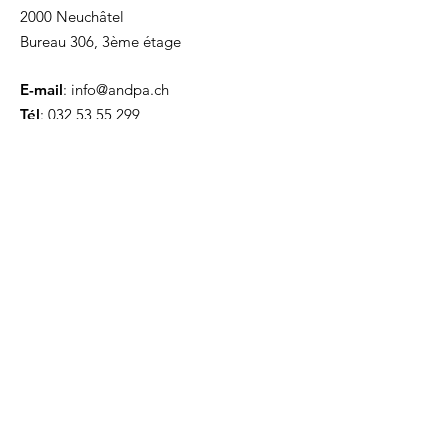
2000 Neuchâtel
Bureau 306, 3ème étage
E-mail
:
info@andpa.ch
Tél
:
032 53 55 299
Coordonnées bancaires :
Banque Raiffeisen
CH79
8080 8001 6617 5874 1
Présidente : Laure Galvani
Inscrivez-vous à notre
infolettre
Envoyer