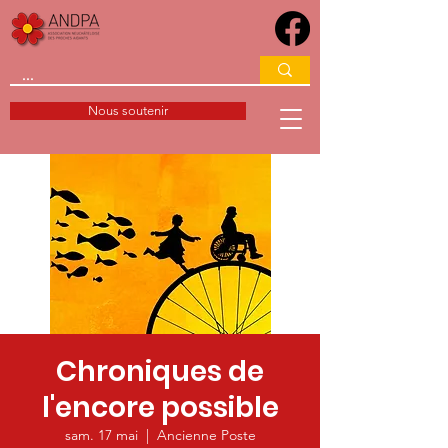
Nous soutenir
Chroniques de
l'encore possible
sam. 17 mai
  |  
Ancienne Poste