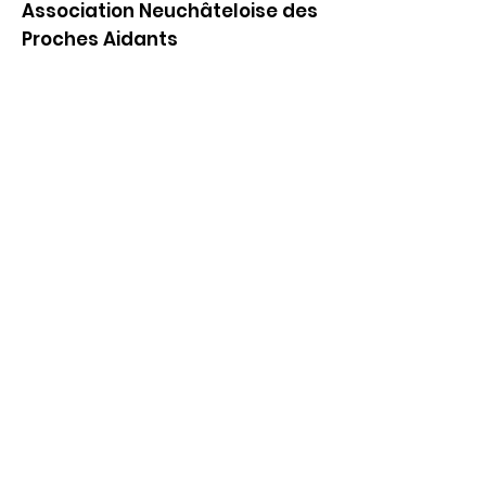
Association Neuchâteloise des
Proches Aidants
Hôtel des Association
Rue Louis-Favre 1
2000 Neuchâtel
Bureau 306, 3ème étage
E-mail
:
info@andpa.ch
Tél
:
032 53 55 299
Coordonnées bancaires :
Banque Raiffeisen
CH79
8080 8001 6617 5874 1
Présidente : Laure Galvani
Inscrivez-vous à notre
infolettre