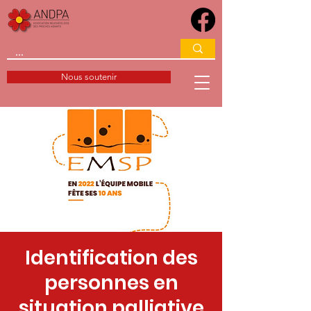
Nous soutenir
Identification des
personnes en
situation palliative