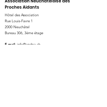
Association Neuchâteloise des
Proches Aidants
Hôtel des Association
Rue Louis-Favre 1
2000 Neuchâtel
Bureau 306, 3ème étage
E-mail
:
info@andpa.ch
Tél
:
032 53 55 299
Coordonnées bancaires :
Banque Raiffeisen
CH79
8080 8001 6617 5874 1
Présidente : Laure Galvani
Inscrivez-vous à notre
infolettre