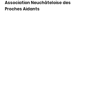
Association Neuchâteloise des
Proches Aidants
Hôtel des Association
Rue Louis-Favre 1
2000 Neuchâtel
Bureau 306, 3ème étage
E-mail
:
info@andpa.ch
Tél
:
032 53 55 299
Coordonnées bancaires :
Banque Raiffeisen
CH79
8080 8001 6617 5874 1
Présidente : Laure Galvani
Inscrivez-vous à notre
infolettre