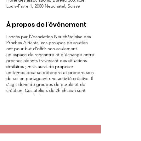
Hotel des associations, Bureau 306, Rue
Louis-Favre 1, 2000 Neuchâtel, Suisse
À propos de l'événement
Lancés par l'Association Neuchâteloise des
Proches Aidants, ces groupes de soutien
ont pour but d’offrir non seulement
un espace de rencontre et d'échange entre
proches aidants traversant des situations
similaires ; mais aussi de proposer
un temps pour se détendre et prendre soin
de soi en partageant une activité créative. Il
s’agit donc de groupes de parole et de
création. Ces ateliers de 2h chacun sont
proposés sur 6 séances.
Les deux animatrices sont sont formées à
l’écoute et à la dynamique des échanges en
groupe. Elles accompagneront les
participants dans la discussion, la détente et
l’exploration d’autres modes d’expression
par la réalisation d’un carnet créatif.