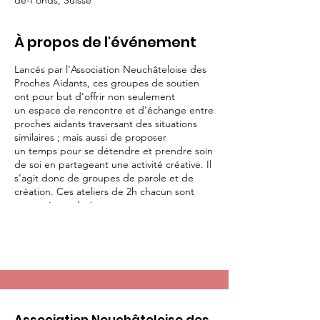
de-Fonds, Suisse
À propos de l'événement
Lancés par l'Association Neuchâteloise des
Proches Aidants, ces groupes de soutien
ont pour but d’offrir non seulement
un espace de rencontre et d'échange entre
proches aidants traversant des situations
similaires ; mais aussi de proposer
un temps pour se détendre et prendre soin
de soi en partageant une activité créative. Il
s’agit donc de groupes de parole et de
création. Ces ateliers de 2h chacun sont
proposés sur 6 séances.
Les deux animatrices sont sont formées à
l’écoute et à la dynamique des échanges en
groupe. Elles accompagneront les
participants dans la discussion, la détente et
l’exploration d’autres modes d’expression
par la réalisation d’un carnet créatif.