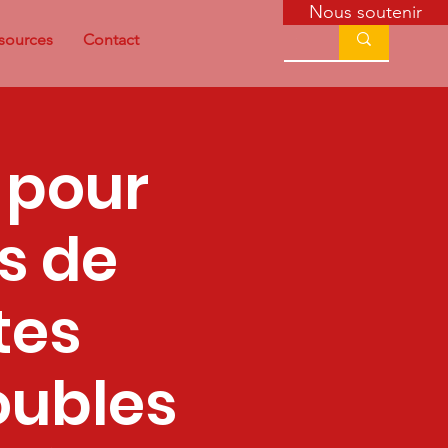
Nous soutenir
sources
Contact
 pour
s de
tes
oubles