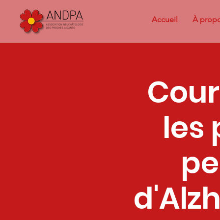
Accueil
À prop
Cour
les
pe
d'Alz