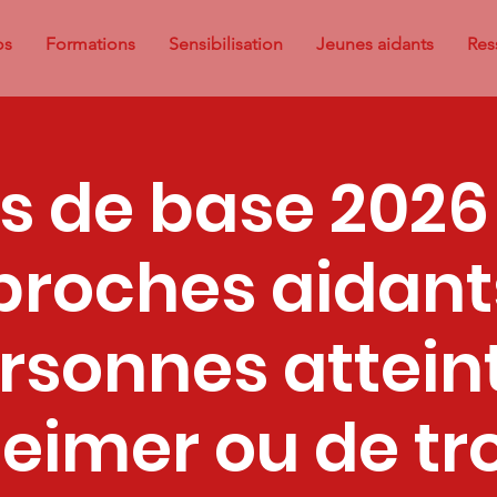
os
Formations
Sensibilisation
Jeunes aidants
Res
s de base 2026
 proches aidant
rsonnes attein
heimer ou de tr