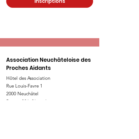
Inscriptions
Association Neuchâteloise des
Proches Aidants
Hôtel des Association
Rue Louis-Favre 1
2000 Neuchâtel
Bureau 306, 3ème étage
E-mail
:
info@andpa.ch
Tél
:
032 53 55 299
Coordonnées bancaires :