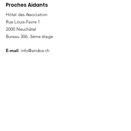
Proches Aidants
Hôtel des Association
Rue Louis-Favre 1
2000 Neuchâtel
Bureau 306, 3ème étage
E-mail
:
info@andpa.ch
Tél
:
032 53 55 299
Coordonnées bancaires :
Banque Raiffeisen
CH79
8080 8001 6617 5874 1
Présidente : Laure Galvani
Inscrivez-vous à notre
infolettre