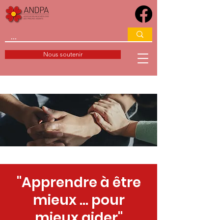
Nous soutenir
"Apprendre à être
mieux … pour
mieux aider"