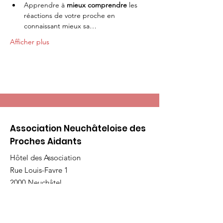
Apprendre à 
mieux comprendre
 les 
réactions de votre proche en 
connaissant mieux sa…
Afficher plus
Association Neuchâteloise des
Proches Aidants
Hôtel des Association
Rue Louis-Favre 1
2000 Neuchâtel
Bureau 306, 3ème étage
E-mail
:
info@andpa.ch