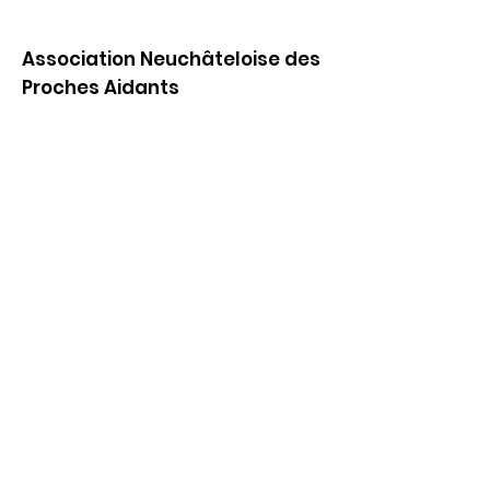
Association Neuchâteloise des
Proches Aidants
Hôtel des Association
Rue Louis-Favre 1
2000 Neuchâtel
Bureau 306, 3ème étage
E-mail
:
info@andpa.ch
Tél
:
032 53 55 299
Coordonnées bancaires :
Banque Raiffeisen
CH79
8080 8001 6617 5874 1
Présidente : Laure Galvani