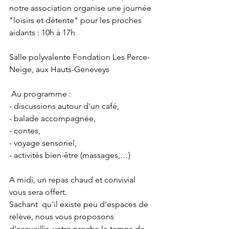
notre association organise une journée 
"loisirs et détente" pour les proches 
aidants : 10h à 17h 
Salle polyvalente Fondation Les Perce-
Neige, aux Hauts-Geneveys 
 Au programme :  
- discussions autour d'un café,  
- balade accompagnée,  
- contes,  
- voyage sensoriel,  
- activités bien-être (massages,…)    
A midi, un repas chaud et convivial 
vous sera offert.  
Sachant  qu'il existe peu d'espaces de 
relève, nous vous proposons 
d'accueillir  votre proche le temps de 